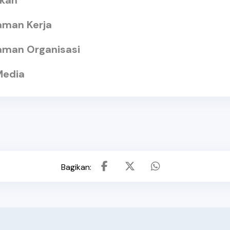
ikan
aman Kerja
aman Organisasi
Media