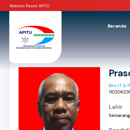
Website Resmi APITU
Beranda
Pras
Biro IT & 
1102062
Lahir
Semarang,