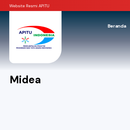
Website Resmi APITU
Beranda
Midea