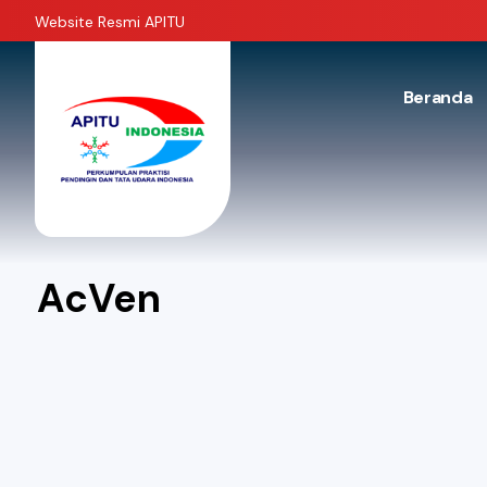
Website Resmi APITU
Beranda
AcVen