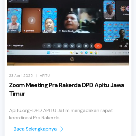
|
23 April 2025
APITU
Zoom Meeting Pra Rakerda DPD Apitu Jawa
Timur
Apitu.org~DPD APITU Jatim mengadakan rapat
koordinasi Pra Rakerda ...
Baca Selengkapnya