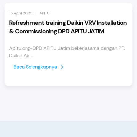
|
15 April 2025
APITU
Refreshment training Daikin VRV Installation
& Commissioning DPD APITU JATIM
Apitu.org~DPD APITU Jatim bekerjasama dengan PT.
Daikin Air ...
Baca Selengkapnya