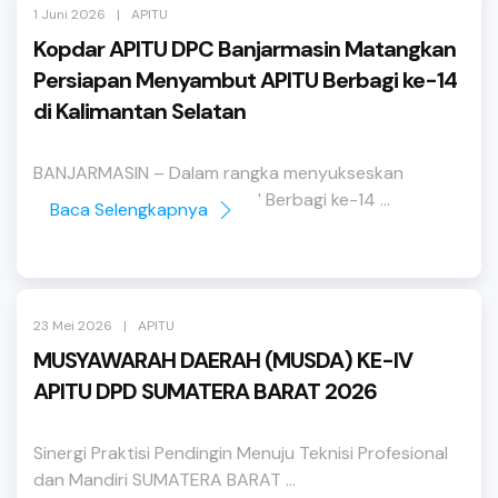
|
1 Juni 2026
APITU
Kopdar APITU DPC Banjarmasin Matangkan
Persiapan Menyambut APITU Berbagi ke-14
di Kalimantan Selatan
BANJARMASIN – Dalam rangka menyukseskan
pelaksanaan kegiatan APITU Berbagi ke-14 ...
Baca Selengkapnya
|
23 Mei 2026
APITU
MUSYAWARAH DAERAH (MUSDA) KE-IV
APITU DPD SUMATERA BARAT 2026
Sinergi Praktisi Pendingin Menuju Teknisi Profesional
dan Mandiri SUMATERA BARAT ...