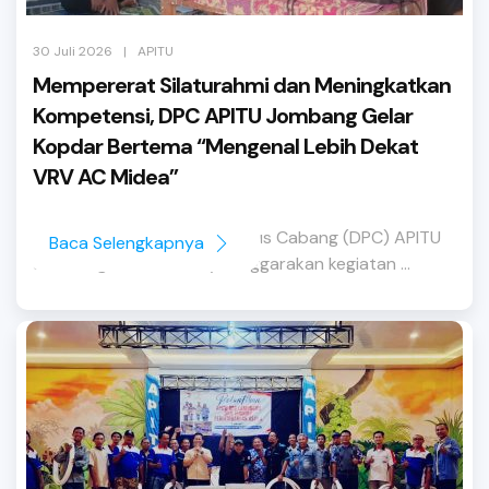
|
30 Juli 2026
APITU
Mempererat Silaturahmi dan Meningkatkan
Kompetensi, DPC APITU Jombang Gelar
Kopdar Bertema “Mengenal Lebih Dekat
VRV AC Midea”
JOMBANG — Dewan Pengurus Cabang (DPC) APITU
Baca Selengkapnya
Jombang kembali menyelenggarakan kegiatan ...