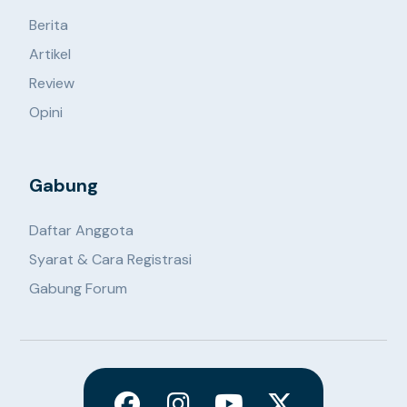
Berita
Artikel
Review
Opini
Gabung
Daftar Anggota
Syarat & Cara Registrasi
Gabung Forum