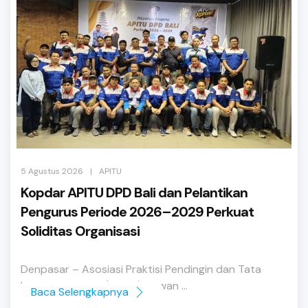
|
5 Agustus 2026
APITU
Kopdar APITU DPD Bali dan Pelantikan
Pengurus Periode 2026–2029 Perkuat
Soliditas Organisasi
Denpasar – Asosiasi Praktisi Pendingin dan Tata
Udara Indonesia (APITU) Dewan ...
Baca Selengkapnya