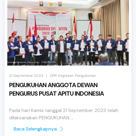
,
,
|
21 September 2023
DPP
Kegiatan
Pengukuhan
PENGUKUHAN ANGGOTA DEWAN
PENGURUS PUSAT APITU INDONESIA
Pada hari Kamis tanggal 21 September 2023 telah
dilaksanakan PENGUKUHAN ...
Baca Selengkapnya