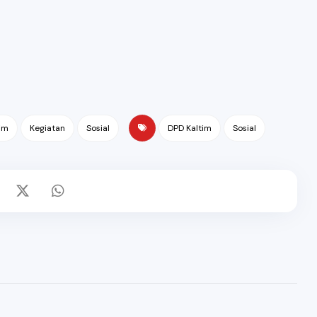
im
Kegiatan
Sosial
DPD Kaltim
Sosial