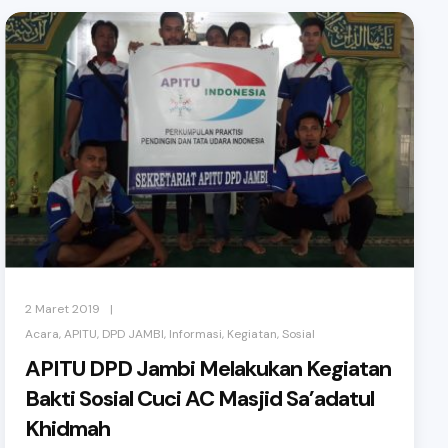
|
2 Maret 2019
,
,
,
,
,
Acara
APITU
DPD JAMBI
Informasi
Kegiatan
Sosial
APITU DPD Jambi Melakukan Kegiatan
Bakti Sosial Cuci AC Masjid Sa’adatul
Khidmah