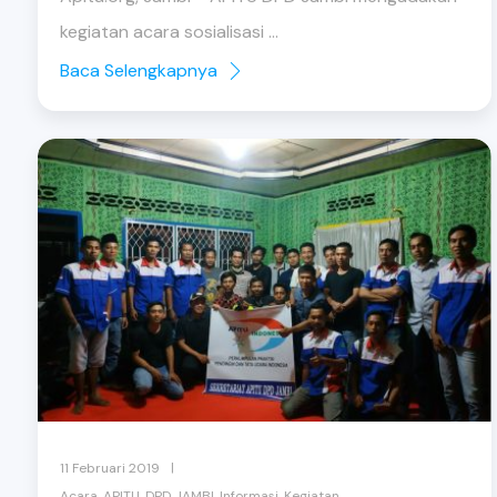
kegiatan acara sosialisasi ...
Baca Selengkapnya
|
11 Februari 2019
,
,
,
,
Acara
APITU
DPD JAMBI
Informasi
Kegiatan