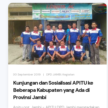
,
|
30 September 2019
DPD JAMBI
Kegiatan
Kunjungan dan Sosialisasi APITU ke
Beberapa Kabupaten yang Ada di
Provinsi Jambi
Apitu.org, Jambi ~ APITU DPD Jambi mengadakan