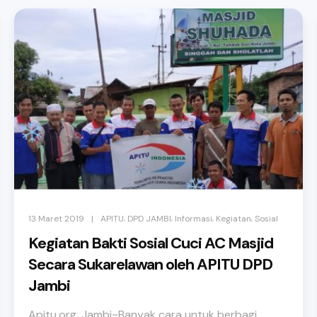
,
,
,
,
|
13 Maret 2019
APITU
DPD JAMBI
Informasi
Kegiatan
Sosial
Kegiatan Bakti Sosial Cuci AC Masjid
Secara Sukarelawan oleh APITU DPD
Jambi
Apitu.org. Jambi~Banyak cara untuk berbagi