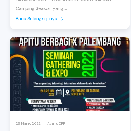
Camping Season yang ...
Baca Selengkapnya
,
|
28 Maret 2022
Acara
DPP