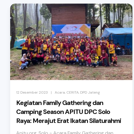
,
,
|
12 Desember 2023
Acara
CERITA
DPD Jateng
Kegiatan Family Gathering dan
Camping Season APITU DPC Solo
Raya: Merajut Erat Ikatan Silaturahmi
Apitu.org, Solo ~ Acara Family Gathering dan