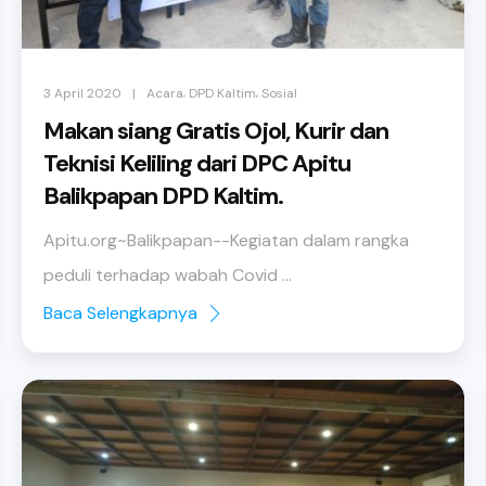
,
,
|
3 April 2020
Acara
DPD Kaltim
Sosial
Makan siang Gratis Ojol, Kurir dan
Teknisi Keliling dari DPC Apitu
Balikpapan DPD Kaltim.
Apitu.org~Balikpapan--Kegiatan dalam rangka
peduli terhadap wabah Covid ...
Baca Selengkapnya