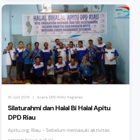
,
,
|
16 Juni 2019
Acara
DPD RIAU
Kegiatan
Silaturahmi dan Halal Bi Halal Apitu
DPD Riau
Apitu.org, Riau ~ Sebelum memasuki aktivitas