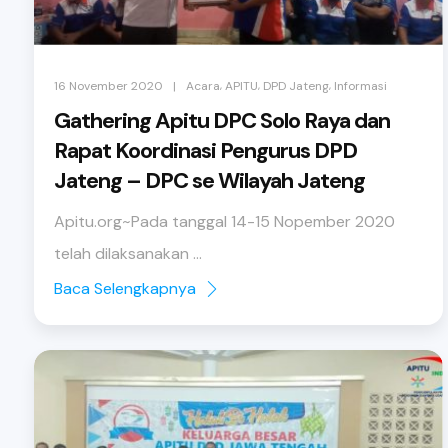
,
,
,
|
16 November 2020
Acara
APITU
DPD Jateng
Informasi
Gathering Apitu DPC Solo Raya dan
Rapat Koordinasi Pengurus DPD
Jateng – DPC se Wilayah Jateng
Apitu.org~Pada tanggal 14-15 Nopember 2020
telah dilaksanakan ...
Baca Selengkapnya