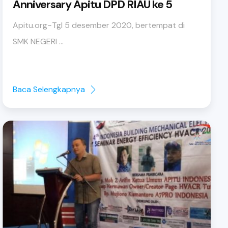
Anniversary Apitu DPD RIAU ke 5
Apitu.org~Tgl 5 desember 2020, bertempat di
SMK NEGERI ...
Baca Selengkapnya