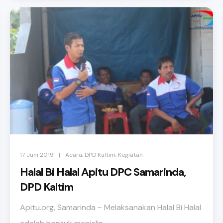
,
,
|
17 Juni 2019
Acara
DPD Kaltim
Kegiatan
Halal Bi Halal Apitu DPC Samarinda,
DPD Kaltim
Apitu.org, Samarinda ~ Melaksanakan Halal Bi Halal