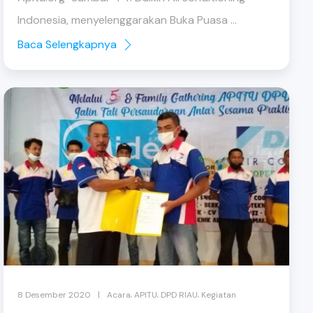
Indonesia, menyelenggarakan Buka Puasa ...
Baca Selengkapnya
,
,
,
|
8 Desember 2020
Acara
APITU
DPD RIAU
Kegiatan