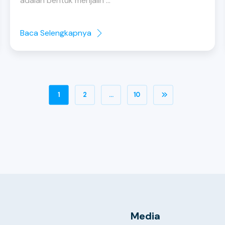
adalah bentuk menjalin ...
Baca Selengkapnya
1
2
…
10
Media