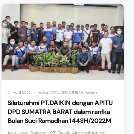
,
,
,
|
24 April 2022
Acara
APITU
DPD SUMBAR
Kegiatan
Silaturahmi PT.DAIKIN dengan APITU
DPD SUMATRA BARAT dalam ranfka
Bulan Suci Ramadhan 1443H/2022M
Apitu.org~Sumbar–PT. Daikin Airconditioning