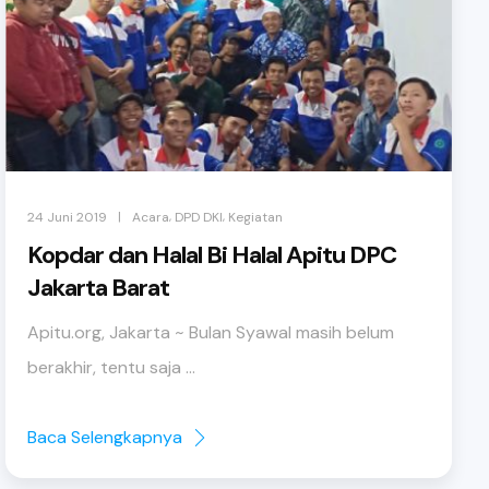
,
,
|
24 Juni 2019
Acara
DPD DKI
Kegiatan
Kopdar dan Halal Bi Halal Apitu DPC
Jakarta Barat
Apitu.org, Jakarta ~ Bulan Syawal masih belum
berakhir, tentu saja ...
Baca Selengkapnya