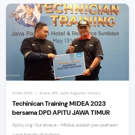
,
,
,
|
15 Mei 2023
Acara
DPD Jatim
Kegiatan
Terbaru
Techinican Training MIDEA 2023
bersama DPD APITU JAWA TIMUR
Apitu.org~Surabaya--Midea adalah perusahaan
yang berdiri di bidang ...