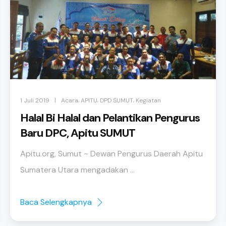
,
,
,
|
1 Juli 2019
Acara
APITU
DPD SUMUT
Kegiatan
Halal Bi Halal dan Pelantikan Pengurus
Baru DPC, Apitu SUMUT
Apitu.org, Sumut ~ Dewan Pengurus Daerah Apitu
Sumatera Utara mengadakan ...
Baca Selengkapnya