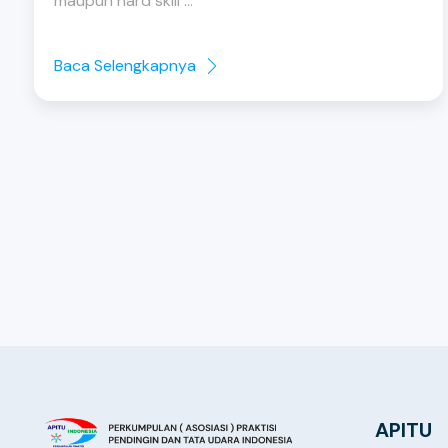
maupun hard skill ...
Baca Selengkapnya
APITU