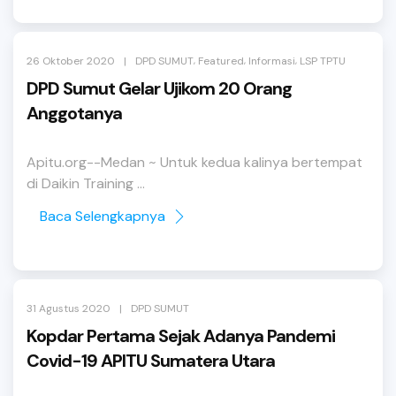
,
,
,
|
26 Oktober 2020
DPD SUMUT
Featured
Informasi
LSP TPTU
DPD Sumut Gelar Ujikom 20 Orang
Anggotanya
Apitu.org--Medan ~ Untuk kedua kalinya bertempat
di Daikin Training ...
Baca Selengkapnya
|
31 Agustus 2020
DPD SUMUT
Kopdar Pertama Sejak Adanya Pandemi
Covid-19 APITU Sumatera Utara