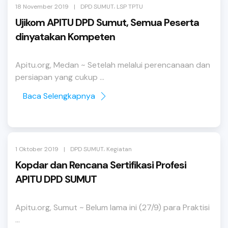
,
|
18 November 2019
DPD SUMUT
LSP TPTU
Ujikom APITU DPD Sumut, Semua Peserta
dinyatakan Kompeten
Apitu.org, Medan ~ Setelah melalui perencanaan dan
persiapan yang cukup ...
Baca Selengkapnya
,
|
1 Oktober 2019
DPD SUMUT
Kegiatan
Kopdar dan Rencana Sertifikasi Profesi
APITU DPD SUMUT
Apitu.org, Sumut ~ Belum lama ini (27/9) para Praktisi
...