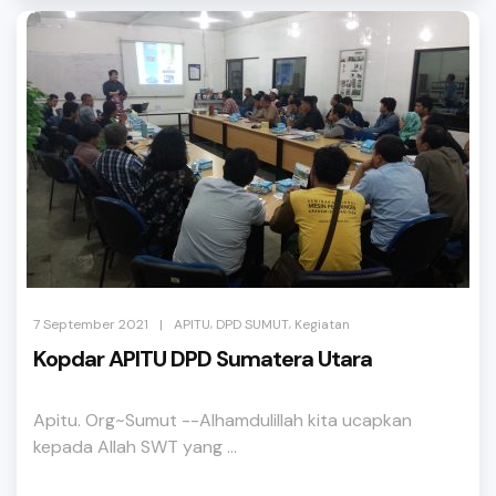
,
,
|
7 September 2021
APITU
DPD SUMUT
Kegiatan
Kopdar APITU DPD Sumatera Utara
Apitu. Org~Sumut --Alhamdulillah kita ucapkan
kepada Allah SWT yang ...