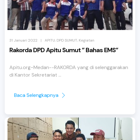
,
,
|
31 Januari 2022
APITU
DPD SUMUT
Kegiatan
Rakorda DPD Apitu Sumut ” Bahas EMS”
Apitu.org~Medan--RAKORDA yang di selenggarakan
di Kantor Sekretariat ...
Baca Selengkapnya