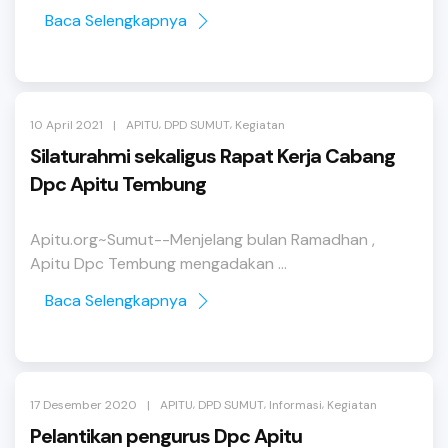
Baca Selengkapnya
,
,
|
10 April 2021
APITU
DPD SUMUT
Kegiatan
Silaturahmi sekaligus Rapat Kerja Cabang
Dpc Apitu Tembung
Apitu.org~Sumut--Menjelang bulan Ramadhan ,
Apitu Dpc Tembung mengadakan ...
Baca Selengkapnya
,
,
,
|
17 Desember 2020
APITU
DPD SUMUT
Informasi
Kegiatan
Pelantikan pengurus Dpc Apitu