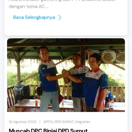
dengan tema AC ...
Baca Selengkapnya
,
,
|
16 Agustus 2022
APITU
DPD SUMUT
Kegiatan
Muscab DPC Binjai DPD Sumut