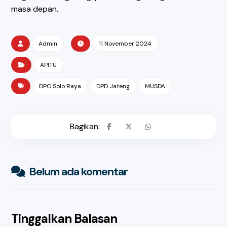
masa depan.
Admin
11 November 2024
APITU
DPC Solo Raya
DPD Jateng
MUSDA
Belum ada komentar
Tinggalkan Balasan