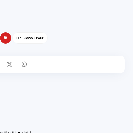
DPD Jawa Timur
ajib ditandai
*