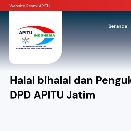
Website Resmi APITU
Beranda
Halal bihalal dan Peng
DPD APITU Jatim