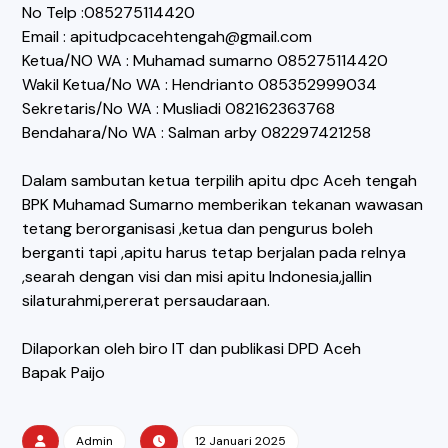
No Telp :085275114420
Email : apitudpcacehtengah@gmail.com
Ketua/NO WA : Muhamad sumarno 085275114420
Wakil Ketua/No WA : Hendrianto 085352999034
Sekretaris/No WA : Musliadi 082162363768
Bendahara/No WA : Salman arby 082297421258
Dalam sambutan ketua terpilih apitu dpc Aceh tengah
BPK Muhamad Sumarno memberikan tekanan wawasan
tetang berorganisasi ,ketua dan pengurus boleh
berganti tapi ,apitu harus tetap berjalan pada relnya
,searah dengan visi dan misi apitu Indonesia,jallin
silaturahmi,pererat persaudaraan.
Dilaporkan oleh biro IT dan publikasi DPD Aceh
Bapak Paijo
Admin
12 Januari 2025