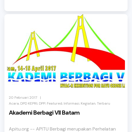
|
20 Februari 2017
,
,
,
,
,
,
Acara
DPD KEPRI
DPP
Featured
Informasi
Kegiatan
Terbaru
Akademi Berbagi VII Batam
Apitu.org -- APITU Berbagi merupakan Perhelatan