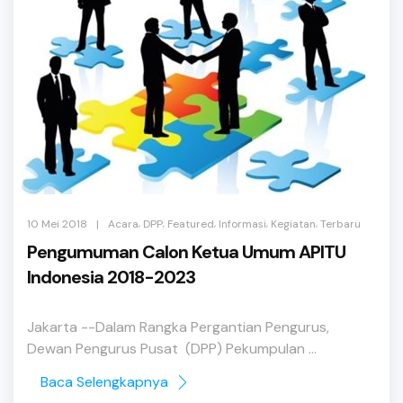
,
,
,
,
,
|
10 Mei 2018
Acara
DPP
Featured
Informasi
Kegiatan
Terbaru
Pengumuman Calon Ketua Umum APITU
Indonesia 2018-2023
Jakarta --Dalam Rangka Pergantian Pengurus,
Dewan Pengurus Pusat (DPP) Pekumpulan ...
Baca Selengkapnya