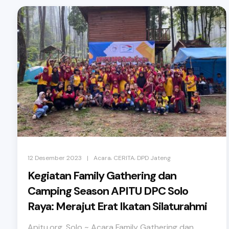
,
,
|
12 Desember 2023
Acara
CERITA
DPD Jateng
Kegiatan Family Gathering dan
Camping Season APITU DPC Solo
Raya: Merajut Erat Ikatan Silaturahmi
Apitu.org, Solo ~ Acara Family Gathering dan