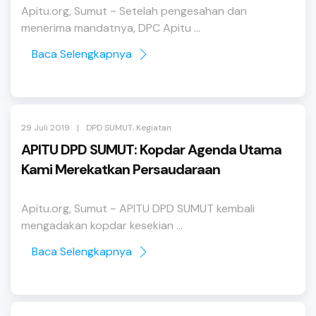
Apitu.org, Sumut ~ Setelah pengesahan dan
menerima mandatnya, DPC Apitu ...
Baca Selengkapnya
,
|
29 Juli 2019
DPD SUMUT
Kegiatan
APITU DPD SUMUT: Kopdar Agenda Utama
Kami Merekatkan Persaudaraan
Apitu.org, Sumut ~ APITU DPD SUMUT kembali
mengadakan kopdar kesekian ...
Baca Selengkapnya