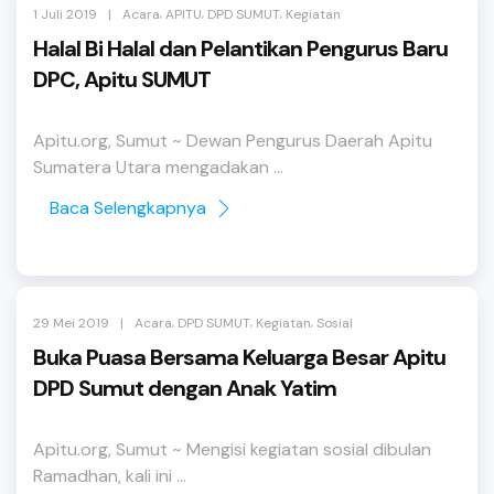
,
,
,
|
1 Juli 2019
Acara
APITU
DPD SUMUT
Kegiatan
Halal Bi Halal dan Pelantikan Pengurus Baru
DPC, Apitu SUMUT
Apitu.org, Sumut ~ Dewan Pengurus Daerah Apitu
Sumatera Utara mengadakan ...
Baca Selengkapnya
,
,
,
|
29 Mei 2019
Acara
DPD SUMUT
Kegiatan
Sosial
Buka Puasa Bersama Keluarga Besar Apitu
DPD Sumut dengan Anak Yatim
Apitu.org, Sumut ~ Mengisi kegiatan sosial dibulan
Ramadhan, kali ini ...