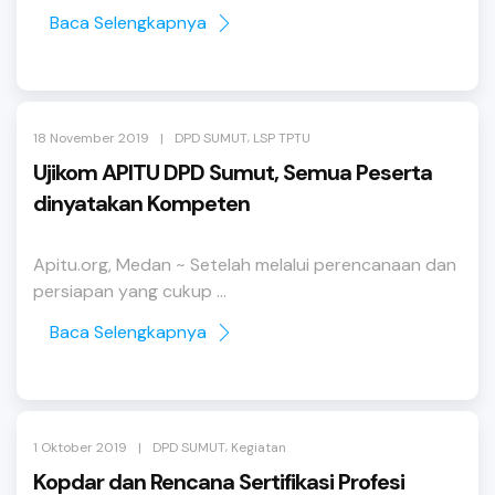
Baca Selengkapnya
,
|
18 November 2019
DPD SUMUT
LSP TPTU
Ujikom APITU DPD Sumut, Semua Peserta
dinyatakan Kompeten
Apitu.org, Medan ~ Setelah melalui perencanaan dan
persiapan yang cukup ...
Baca Selengkapnya
,
|
1 Oktober 2019
DPD SUMUT
Kegiatan
Kopdar dan Rencana Sertifikasi Profesi