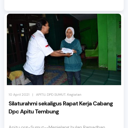
,
,
|
10 April 2021
APITU
DPD SUMUT
Kegiatan
Silaturahmi sekaligus Rapat Kerja Cabang
Dpc Apitu Tembung
Apitu.org~Sumut--Menjelang bulan Ramadhan ,