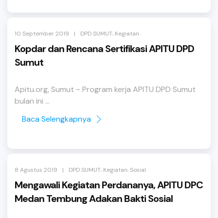
,
|
10 September 2019
DPD SUMUT
Kegiatan
Kopdar dan Rencana Sertifikasi APITU DPD
Sumut
Apitu.org, Sumut ~ Program kerja APITU DPD Sumut
bulan ini ...
Baca Selengkapnya
,
,
|
8 Agustus 2019
DPD SUMUT
Kegiatan
Sosial
Mengawali Kegiatan Perdananya, APITU DPC
Medan Tembung Adakan Bakti Sosial