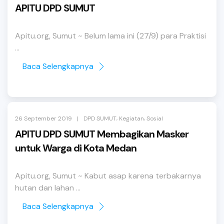
APITU DPD SUMUT
Apitu.org, Sumut ~ Belum lama ini (27/9) para Praktisi
...
Baca Selengkapnya
,
,
|
26 September 2019
DPD SUMUT
Kegiatan
Sosial
APITU DPD SUMUT Membagikan Masker
untuk Warga di Kota Medan
Apitu.org, Sumut ~ Kabut asap karena terbakarnya
hutan dan lahan ...
Baca Selengkapnya