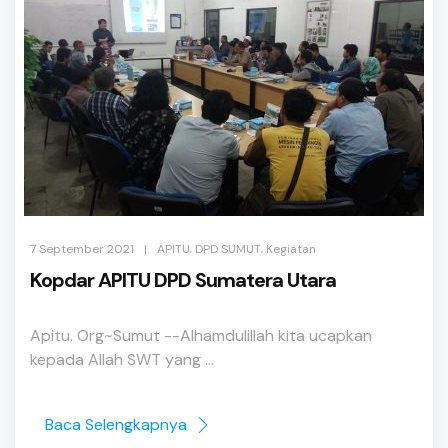
,
,
|
7 September 2021
APITU
DPD SUMUT
Kegiatan
Kopdar APITU DPD Sumatera Utara
Apitu. Org~Sumut --Alhamdulillah kita ucapkan
kepada Allah SWT yang ...
Baca Selengkapnya