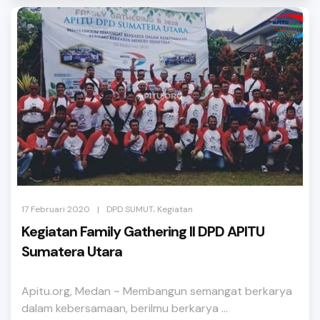
,
|
17 Februari 2020
DPD SUMUT
Kegiatan
Kegiatan Family Gathering II DPD APITU
Sumatera Utara
Apitu.org, Medan ~ Membangun semangat berkarya
dalam kebersamaan, berilmu berkarya ...