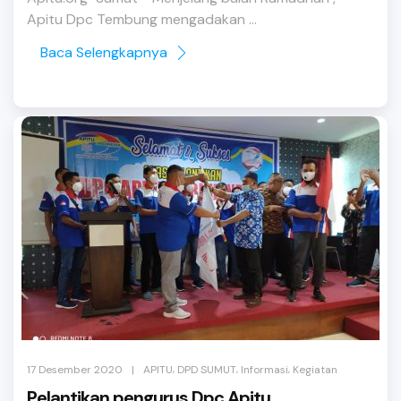
Apitu Dpc Tembung mengadakan ...
Baca Selengkapnya
,
,
,
|
17 Desember 2020
APITU
DPD SUMUT
Informasi
Kegiatan
Pelantikan pengurus Dpc Apitu