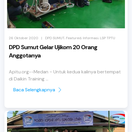
,
,
,
|
26 Oktober 2020
DPD SUMUT
Featured
Informasi
LSP TPTU
DPD Sumut Gelar Ujikom 20 Orang
Anggotanya
Apitu.org--Medan ~ Untuk kedua kalinya bertempat
di Daikin Training ...
Baca Selengkapnya