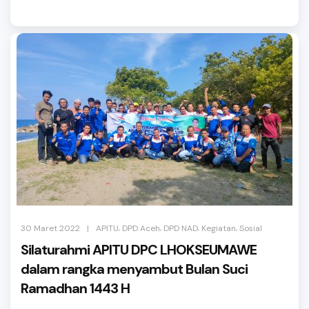
,
,
,
,
|
30 Maret 2022
APITU
DPD Aceh
DPD NAD
Kegiatan
Sosial
Silaturahmi APITU DPC LHOKSEUMAWE
dalam rangka menyambut Bulan Suci
Ramadhan 1443 H