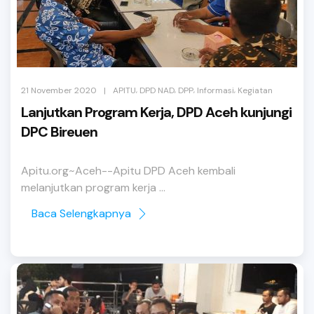
,
,
,
,
|
21 November 2020
APITU
DPD NAD
DPP
Informasi
Kegiatan
Lanjutkan Program Kerja, DPD Aceh kunjungi
DPC Bireuen
Apitu.org~Aceh--Apitu DPD Aceh kembali
melanjutkan program kerja ...
Baca Selengkapnya