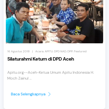
,
,
,
,
|
16 Agustus 2018
Acara
APITU
DPD NAD
DPP
Featured
Silaturahmi Ketum di DPD Aceh
Apitu.org--Aceh-Ketua Umum Apitu Indonesia H.
Moch Zainul ...
Baca Selengkapnya