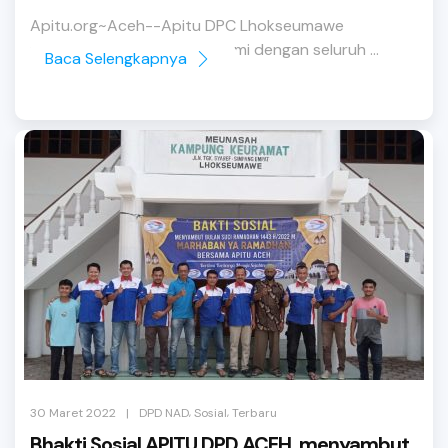
Apitu.org~Aceh--Apitu DPC Lhokseumawe
menyelenggarakan silaturahmi dengan seluruh ...
Baca Selengkapnya
,
,
|
30 Maret 2022
DPD NAD
Sosial
Terbaru
Bhakti Sosial APITU DPD ACEH, menyambut