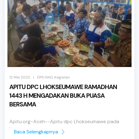
,
|
12 Mei 2022
DPD NAD
Kegiatan
APITU DPC LHOKSEUMAWE RAMADHAN
1443 H MENGADAKAN BUKA PUASA
BERSAMA
Apitu.org~Aceh--Apitu dpc Lhokseumawe pada
bulan suci Ramadhan ...
Baca Selengkapnya