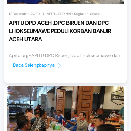
,
,
,
|
17 Desember 2020
APITU
DPD NAD
Kegiatan
Sosial
APITU DPD ACEH ,DPC BIRUEN DAN DPC
LHOKSEUMAWE PEDULI KORBAN BANJIR
ACEH UTARA
Apitu.org~APITU DPC Biruen, Dpc Lhokseumawe dan
segenap Pengurus ...
Baca Selengkapnya